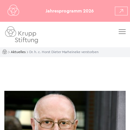
Jahresprogramm 2026
Aktuelles
Dr. h. c. Horst Dieter Marheineke verstorben