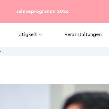
Jahresprogramm 2026
Tätigkeit
Veranstaltungen
Folkwang Universität und Krupp-Stiftung starten deutschlandweit einzigartiges Modellprojekt: Alfried Krupp Schülerlabor der Künste