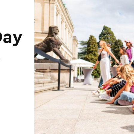
Day
,