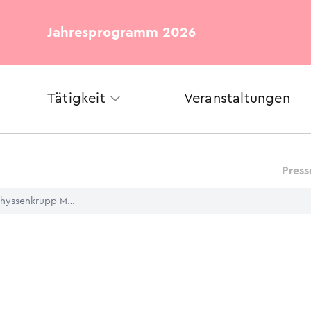
Jahresprogramm 2026
Tätigkeit
Veranstaltungen
Press
Anpacken für den Klimaschutz: thyssenkrupp Materials Services und die Alfried Krupp von Bohlen und Halbach-Stiftung pflanzen 150 Bäume im Kruppwald