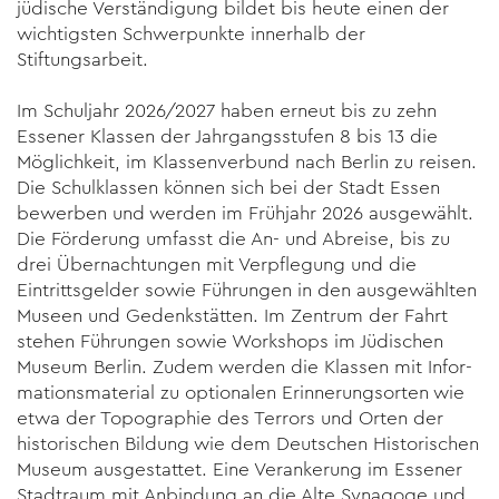
jüdische Verstän­di­gung bil­det bis heute einen der
wichtigsten Schwerpunkte innerhalb der
Stiftungsarbeit.
Im Schuljahr 2026/2027 haben erneut bis zu zehn
Essener Klassen der Jahrgangsstufen 8 bis 13 die
Mög­lichkeit, im Klassen­verbund nach Berlin zu reisen.
Die Schulklassen können sich bei der Stadt Essen
bewerben und werden im Frühjahr 2026 ausgewählt.
Die För­derung umfasst die An- und Ab­reise, bis zu
drei Übernach­tungen mit Verpflegung und die
Eintritts­gelder sowie Führungen in den ausgewählten
Museen und Gedenk­stätten. Im Zentrum der Fahrt
stehen Führungen sowie Workshops im Jüdischen
Museum Berlin. Zudem werden die Klassen mit Infor­
mationsmaterial zu opti­onalen Erinnerungsorten wie
etwa der Topographie des Terrors und Orten der
historischen Bildung wie dem Deutschen Historischen
Museum ausgestattet. Eine Veranke­rung im Essener
Stadtraum mit Anbin­dung an die Alte Synagoge und