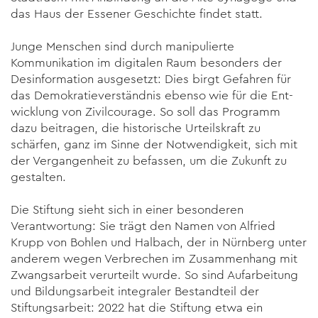
das Haus der Essener Geschichte findet statt.
Junge Menschen sind durch manipulierte
Kommunikation im digi­talen Raum besonders der
Desinformation ausge­setzt: Dies birgt Gefahren für
das Demokratie­ver­ständnis ebenso wie für die Ent­
wicklung von Zivil­courage. So soll das Programm
dazu bei­tragen, die historische Ur­teilskraft zu
schärfen, ganz im Sinne der Not­wen­digkeit, sich mit
der Vergangenheit zu befassen, um die Zu­kunft zu
gestalten.
Die Stiftung sieht sich in einer besonderen
Verantwortung: Sie trägt den Namen von Alfried
Krupp von Bohlen und Halbach, der in Nürnberg unter
anderem wegen Verbrechen im Zusammenhang mit
Zwangsarbeit verurteilt wurde. So sind Aufarbeitung
und Bildungs­arbeit integraler Bestandteil der
Stiftungsarbeit: 2022 hat die Stif­tung etwa ein