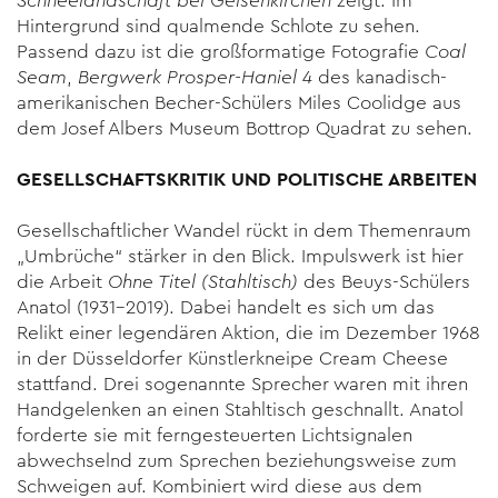
Schneelandschaft
bei Gelsenkirchen
zeigt. Im
Hintergrund sind qualmende Schlote zu sehen.
Passend dazu ist die großformatige Fotografie
Coal
Seam
,
Bergwerk Prosper-Haniel 4
des kanadisch-
amerikanischen Becher-Schülers Miles Coolidge aus
dem Josef Albers Museum Bottrop Quadrat zu sehen.
GESELLSCHAFTSKRITIK UND POLITISCHE ARBEITEN
Gesellschaftlicher Wandel rückt in dem Themenraum
„Umbrüche“ stärker in den Blick. Impulswerk ist hier
die Arbeit
Ohne Titel (Stahltisch)
des Beuys-Schülers
Anatol (1931–2019). Dabei handelt es sich um das
Relikt einer legendären Aktion, die im Dezember 1968
in der Düsseldorfer Künstlerkneipe Cream Cheese
stattfand. Drei sogenannte Sprecher waren mit ihren
Handgelenken an einen Stahltisch geschnallt. Anatol
forderte sie mit ferngesteuerten Lichtsignalen
abwechselnd zum Sprechen beziehungsweise zum
Schweigen auf. Kombiniert wird diese aus dem