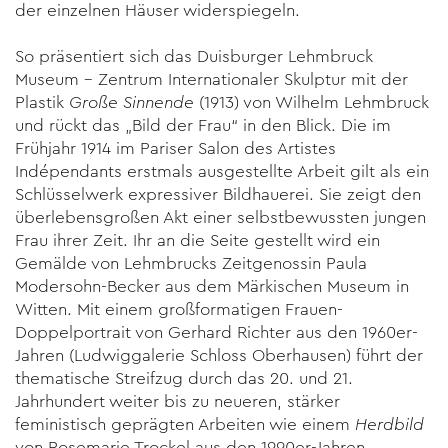
der einzelnen Häuser widerspiegeln.
So präsentiert sich das Duisburger Lehmbruck
Museum – Zentrum Internationaler Skulptur mit der
Plastik
Große Sinnende
(1913) von Wilhelm Lehmbruck
und rückt das „Bild der Frau“ in den Blick. Die im
Frühjahr 1914 im Pariser Salon des Artistes
Indépendants erstmals ausgestellte Arbeit gilt als ein
Schlüsselwerk expressiver Bildhauerei. Sie zeigt den
überlebensgroßen Akt einer selbstbewussten jungen
Frau ihrer Zeit. Ihr an die Seite gestellt wird ein
Gemälde von Lehmbrucks Zeitgenossin Paula
Modersohn-Becker aus dem Märkischen Museum in
Witten. Mit einem großformatigen Frauen-
Doppelportrait von Gerhard Richter aus den 1960er-
Jahren (Ludwiggalerie Schloss Oberhausen) führt der
thematische Streifzug durch das 20. und 21.
Jahrhundert weiter bis zu neueren, stärker
feministisch geprägten Arbeiten wie einem
Herdbild
von Rosemarie Trockel aus den 1990er-Jahren