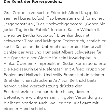
Die Kunst der Korrespondenz
Graf Zeppelin versuchte Friedrich Alfred Krupp für
sein lenkbares Luftschiff zu begeistern und formuliert
„ergebenst“ an „Euer Hochwohlgeboren“. „Gehen Sie
jeden Tag in die Fabrik“, forderte Kaiser Wilhelm II.
die junge Bertha Krupp auf. Eigenhändig, mit
schwarzer Tinte und kräftigem Federstrich, schrieb er
sechs Seiten an die Unternehmenserbin. Humorvoll
dankte der Arzt und Humanist Albert Schweitzer für
die Spende einer Glocke für sein Urwaldspital in
Afrika. Über ein Filmprojekt im Sudan korrespondierte
die Regisseurin Leni Riefenstahl mit Alfried Krupp von
Bohlen und Halbach. Und Willy Brandt hob in seinem
Brief die „unerschrockene Art“ von Berthold Beitz
hervor. Seine Wertschätzung drückte der
Bundeskanzler nicht nur dadurch aus, dass er
betonte, wie wichtig es sei, „in guter Verbindung zu
bleiben“, sondern auch, weil er den Brief ganz mit
eigener Hand schrieb.