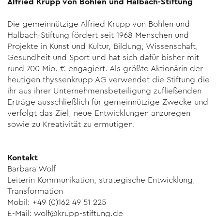
Alfried Krupp von Bohlen und Halbach-Stiftung
Die gemeinnützige Alfried Krupp von Bohlen und
Halbach-Stiftung fördert seit 1968 Menschen und
Projekte in Kunst und Kultur, Bil­dung, Wissenschaft,
Gesundheit und Sport und hat sich dafür bis­her mit
rund 700 Mio. € engagiert. Als größte Aktionärin der
heuti­gen thyssenkrupp AG verwendet die Stiftung die
ihr aus ihrer Un­ternehmens­beteiligung zufließen­den
Erträge ausschließlich für ge­meinnützige Zwecke und
verfolgt das Ziel, neue Entwicklungen an­zuregen
sowie zu Kreativität zu ermutigen.
Kontakt
Barbara Wolf
Leiterin Kommunikation, strategische Entwicklung,
Transformation
Mobil: +49 (0)162 49 51 225
E-Mail:
wolf@krupp-stiftung.de