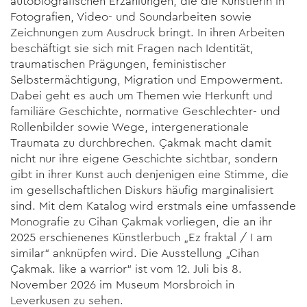
autobiografischen Erzählungen, die die Künstlerin in
Fotografien, Video- und Soundarbeiten sowie
Zeichnungen zum Ausdruck bringt. In ihren Arbeiten
beschäftigt sie sich mit Fragen nach Identität,
traumatischen Prägungen, feministi­scher
Selbstermächtigung, Migration und Empowerment.
Dabei geht es auch um Themen wie Herkunft und
familiäre Geschichte, normative Geschlechter- und
Rollenbilder sowie Wege, intergenera­tionale
Traumata zu durchbrechen. Çakmak macht da­mit
nicht nur ihre eigene Geschichte sichtbar, sondern
gibt in ihrer Kunst auch denjenigen eine Stimme, die
im gesellschaftlichen Dis­kurs häufig marginalisiert
sind. Mit dem Katalog wird erstmals eine umfassende
Monografie zu Cihan Çakmak vorliegen, die an ihr
2025 erschiene­nes Künstlerbuch „Ez fraktal / I am
similar“ anknüpfen wird. Die Ausstellung „Cihan
Çakmak. like a warrior“ ist vom 12. Juli bis 8.
November 2026 im Museum Morsbroich in
Leverkusen zu sehen.