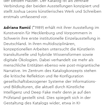
der beiden Häuser. Der Katalog ist als zentrale
Verbindung der beiden Ausstellungen konzipiert und
stellt Joshua Leons künstlerisches Werk und Schreiben
erstmals umfassend vor.
Adriana Ramić
(*1989) erhält mit ihrer Ausstellung im
Kunstverein für Mecklenburg und Vorpommern in
Schwerin ihre erste institutio­nelle Einzelausstellung in
Deutschland. In ihren multidisziplinären,
konzeptionellen Arbeiten untersucht die Künstlerin
transkulturelle und hybride Wissensformen sowie
digitale Ökologien. Dabei verhan­delt sie mehr als
menschliche Entitäten ebenso wie post-migranti­sche
Narrative. Im Zentrum des Katalogkonzepts stehen
die kriti­sche Reflektion und Re-Konfiguration
gesellschaftsbezogener Sys­teme der Informations-
und Bildkulturen, die aktuell durch Künstli­che
Intelligenz und Deep Fake mehr denn je auf den
Prüfstand ge­stellt sind. Dies spiegelt sich in der
Gestaltung des Katalogs wider, etwa in KI-