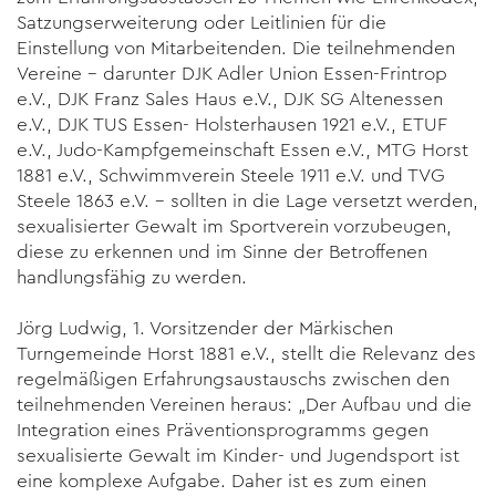
Satzungs­erweiterung oder Leitlinien für die
Einstellung von Mitarbeitenden. Die teil­nehmen­den
Vereine – darunter DJK Adler Union Essen‐Frintrop
e.V., DJK Franz Sales Haus e.V., DJK SG Altenessen
e.V., DJK TUS Essen‐ Holsterhausen 1921 e.V., ETUF
e.V., Judo‐Kampfgemeinschaft Essen e.V., MTG Horst
1881 e.V., Schwimmverein Steele 1911 e.V. und TVG
Steele 1863 e.V. – sollten in die Lage versetzt werden,
sexualisierter Gewalt im Sportverein vorzubeugen,
diese zu erkennen und im Sinne der Betroffenen
handlungsfähig zu werden.
Jörg Ludwig, 1. Vorsitzender der Märkischen
Turngemeinde Horst 1881 e.V., stellt die Relevanz des
regelmäßigen Erfahrungsaustauschs zwischen den
teilnehmenden Vereinen heraus: „Der Aufbau und die
Integration eines Präventionsprogramms gegen
sexualisierte Gewalt im Kinder- und Jugendsport ist
eine komplexe Aufgabe. Daher ist es zum einen