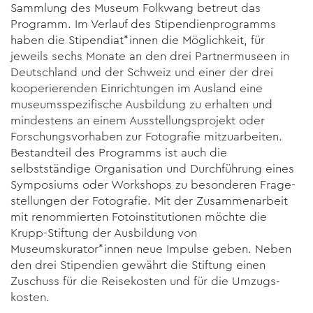
Sammlung des Museum Folkwang betreut das
Programm. Im Verlauf des Stipendienprogramms
haben die Stipen­diat*innen die Möglichkeit, für
jeweils sechs Monate an den drei Partnermu­seen in
Deutschland und der Schweiz und einer der drei
kooperie­renden Einrichtungen im Ausland eine
museumsspezifische Ausbil­dung zu erhalten und
mindestens an einem Ausstellungspro­jekt oder
Forschungsvorhaben zur Fotografie mitzuarbeiten.
Be­standteil des Programms ist auch die
selbstständige Organisation und Durch­führung eines
Symposiums oder Workshops zu besonde­ren Frage­
stellungen der Fotografie. Mit der Zusammenarbeit
mit re­nommierten Fotoinstitutionen möchte die
Krupp-Stiftung der Aus­bildung von
Museumskurator*innen neue Impulse geben. Neben
den drei Sti­pendien gewährt die Stiftung einen
Zuschuss für die Reisekosten und für die Umzugs­
kosten.