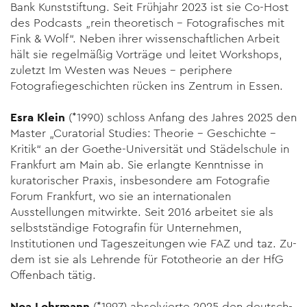
Bank Kunststiftung. Seit Frühjahr 2023 ist sie Co-Host
des Podcasts „rein theoretisch – Fotografisches mit
Fink & Wolf“. Neben ihrer wissenschaftlichen Arbeit
hält sie regel­mäßig Vorträge und leitet Workshops,
zuletzt Im Westen was Neues – periphere
Fotografiegeschichten rücken ins Zentrum in Essen.
Esra Klein
(*1990) schloss Anfang des Jahres 2025 den
Master „Curatorial Studies: Theorie – Geschichte –
Kritik“ an der Goethe-Universität und Städelschule in
Frankfurt am Main ab. Sie erlangte Kenntnisse in
kuratorischer Praxis, insbesondere am Fotografie
Forum Frankfurt, wo sie an internationalen
Ausstellungen mit­wirkte. Seit 2016 arbeitet sie als
selbstständige Fotografin für Un­ternehmen,
Institutionen und Tageszeitungen wie FAZ und taz. Zu­
dem ist sie als Lehrende für Fototheorie an der HfG
Offenbach tätig.
Noa Lohrmann
(*1997) absolvierte 2025 den deutsch-