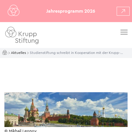
Jahresprogramm 2026
Aktuelles
Studienstiftung schreibt in Kooperation mit der Krupp-Stiftung neun Auslandsstipendien „Metropolen in Osteuropa“ aus
© Mikhail Leonov